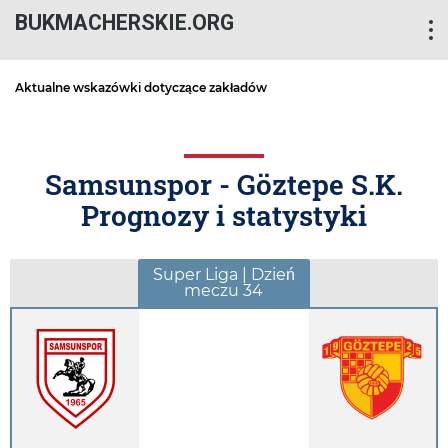
BUKMACHERSKIE.ORG
Aktualne wskazówki dotyczące zakładów
Samsunspor - Göztepe S.K.
Prognozy i statystyki
Super Liga | Dzień
meczu 34