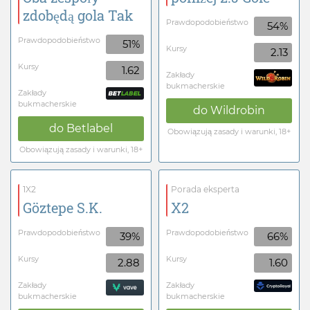
zdobędą gola Tak
Prawdopodobieństwo
54%
Prawdopodobieństwo
51%
Kursy
2.13
Kursy
1.62
Zakłady
bukmacherskie
Zakłady
bukmacherskie
do
Wildrobin
do
Betlabel
Obowiązują zasady i warunki, 18+
Obowiązują zasady i warunki, 18+
1X2
Porada eksperta
Göztepe S.K.
X2
Prawdopodobieństwo
Prawdopodobieństwo
39%
66%
Kursy
Kursy
2.88
1.60
Zakłady
Zakłady
bukmacherskie
bukmacherskie