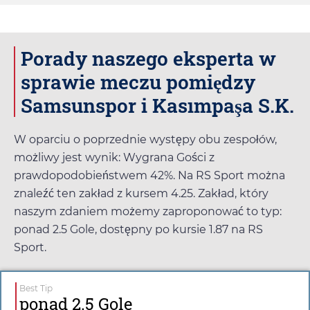
Porady naszego eksperta w
sprawie meczu pomiędzy
Samsunspor i Kasımpaşa S.K.
W oparciu o poprzednie występy obu zespołów,
możliwy jest wynik: Wygrana Gości z
prawdopodobieństwem 42%. Na
RS Sport
można
znaleźć ten zakład z kursem
4.25
. Zakład, który
naszym zdaniem możemy zaproponować to typ:
ponad 2.5 Gole, dostępny po kursie
1.87
na
RS
Sport
.
Best Tip
ponad 2.5 Gole