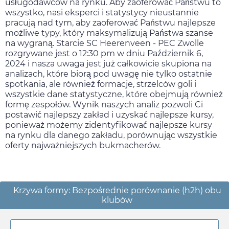
usługodawców na rynku. Aby zaoferować Państwu to
wszystko, nasi eksperci i statystycy nieustannie
pracują nad tym, aby zaoferować Państwu najlepsze
możliwe typy, który maksymalizują Państwa szanse
na wygraną. Starcie SC Heerenveen - PEC Zwolle
rozgrywane jest o
12:30 pm
w dniu
Październik 6,
2024
i nasza uwaga jest już całkowicie skupiona na
analizach, które biorą pod uwagę nie tylko ostatnie
spotkania, ale również formacje, strzelców goli i
wszystkie dane statystyczne, które obejmują również
formę zespołów. Wynik naszych analiz pozwoli Ci
postawić najlepszy zakład i uzyskać najlepsze kursy,
ponieważ możemy zidentyfikować najlepsze kursy
na rynku dla danego zakładu, porównując wszystkie
oferty najważniejszych bukmacherów.
Krzywa formy: Bezpośrednie porównanie (h2h) obu
klubów