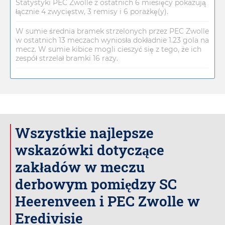
Statystyki PEC Zwolle z ostatnich 6 miesięcy pokazują
łącznie 4 zwycięstw, 3 remisy i 6 porażkę(y).
W sumie średnia bramek strzelonych przez PEC Zwolle
w ostatnich 13 meczach wyniosła dokładnie 1.23 gola na
mecz. W sumie kibice mogli cieszyć się z tego, że ich
zespół strzelał bramki 16 razy.
Wszystkie najlepsze
wskazówki dotyczące
zakładów w meczu
derbowym pomiędzy SC
Heerenveen i PEC Zwolle w
Eredivisie