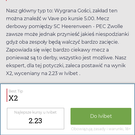
Nasz główny typ to: Wygrana Gości, zakład ten
można znaleźć w
Vave
po kursie
5.00
. Mecz
derbowy pomiędzy SC Heerenveen - PEC Zwolle
zawsze może jednak przynieść jakieś niespodzianki
gdyż oba zespoły będą walczyć bardzo zacięcie.
Zapowiada się więc bardzo ciekawy mecz a
ponieważ są to derby, wszystko jest możliwe. Nasz
ekspert, dla tej potyczki, zaleca postawić na wynik
X2, wyceniany na
2.23
w
Ivibet
.
Best Tip
X2
Najlepsze kursy u
Ivibet
Do
Ivibet
2.23
Obowiązują zasady i warunki, 18+