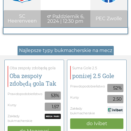
SC
Październik 6,
PEC Zwolle
Heerenveen
2024
|
12:30 pm
Najlepsze typy bukmacherskie na mecz
Oba zespoły zdobędą gola
Suma Gole 2.5
Oba zespoły
poniżej 2.5 Gole
zdobędą gola Tak
Prawdopodobieństwo
52%
Prawdopodobieństwo
53%
Kursy
2.50
Kursy
1.57
Zakłady
bukmacherskie
Zakłady
bukmacherskie
do
Ivibet