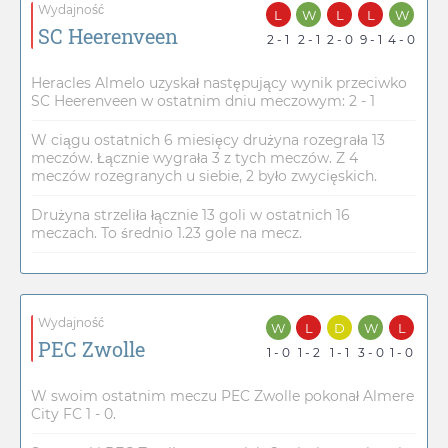
Wydajność
L
W
L
L
W
SC Heerenveen
2 - 1
2 - 1
2 - 0
9 - 1
4 - 0
Heracles Almelo uzyskał następujący wynik przeciwko
SC Heerenveen w ostatnim dniu meczowym: 2 - 1
W ciągu ostatnich 6 miesięcy drużyna rozegrała 13
meczów. Łącznie wygrała 3 z tych meczów. Z 4
meczów rozegranych u siebie, 2 było zwycięskich.
Drużyna strzeliła łącznie 13 goli w ostatnich 16
meczach. To średnio 1.23 gole na mecz.
Wydajność
W
L
D
W
L
PEC Zwolle
1 - 0
1 - 2
1 - 1
3 - 0
1 - 0
W swoim ostatnim meczu PEC Zwolle pokonał Almere
City FC 1 - 0.