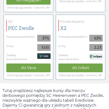
do
Megapari
Obowiązują zasady i warunki, 18+
Obowiązują zasady i warunki, 18+
1X2
Porada eksperta
PEC Zwolle
X2
Prawdopodobieństwo
Prawdopodobieństwo
37%
63%
Kursy
Kursy
5.00
2.23
Zakłady
Zakłady
bukmacherskie
bukmacherskie
do
Vave
do
Ivibet
Obowiązują zasady i warunki, 18+
Obowiązują zasady i warunki, 18+
Tutaj znajdziesz najlepsze kursy dla meczu
derbowego pomiędzy SC Heerenveen a PEC Zwolle,
niezwykle ważnego dla układu tabeli Eredivisie.
Dajemy Ci gwarancję gry z jednym z najlepszych