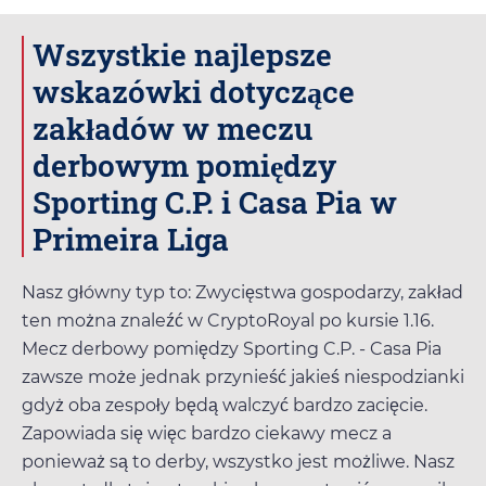
Wszystkie najlepsze
wskazówki dotyczące
zakładów w meczu
derbowym pomiędzy
Sporting C.P. i Casa Pia w
Primeira Liga
Nasz główny typ to: Zwycięstwa gospodarzy, zakład
ten można znaleźć w
CryptoRoyal
po kursie
1.16
.
Mecz derbowy pomiędzy Sporting C.P. - Casa Pia
zawsze może jednak przynieść jakieś niespodzianki
gdyż oba zespoły będą walczyć bardzo zacięcie.
Zapowiada się więc bardzo ciekawy mecz a
ponieważ są to derby, wszystko jest możliwe. Nasz