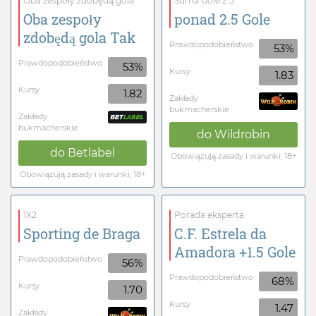
Oba zespoły zdobędą gola
Suma Gole 2.5
Oba zespoły
ponad 2.5 Gole
zdobędą gola Tak
Prawdopodobieństwo
53%
Prawdopodobieństwo
53%
Kursy
1.83
Kursy
1.82
Zakłady
bukmacherskie
Zakłady
bukmacherskie
do
Wildrobin
do
Betlabel
Obowiązują zasady i warunki, 18+
Obowiązują zasady i warunki, 18+
1X2
Porada eksperta
Sporting de Braga
C.F. Estrela da
Amadora +1.5 Gole
Prawdopodobieństwo
56%
Prawdopodobieństwo
68%
Kursy
1.70
Kursy
1.47
Zakłady