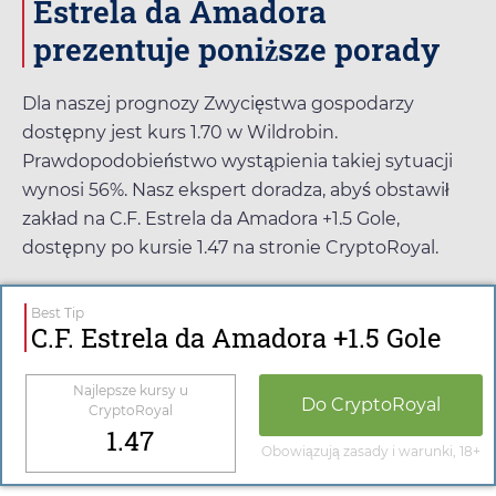
Estrela da Amadora
prezentuje poniższe porady
Dla naszej prognozy Zwycięstwa gospodarzy
dostępny jest kurs
1.70
w
Wildrobin
.
Prawdopodobieństwo wystąpienia takiej sytuacji
wynosi 56%. Nasz ekspert doradza, abyś obstawił
zakład na C.F. Estrela da Amadora +1.5 Gole,
dostępny po kursie
1.47
na stronie
CryptoRoyal
.
Best Tip
C.F. Estrela da Amadora +1.5 Gole
Najlepsze kursy u
Do
CryptoRoyal
CryptoRoyal
1.47
Obowiązują zasady i warunki, 18+