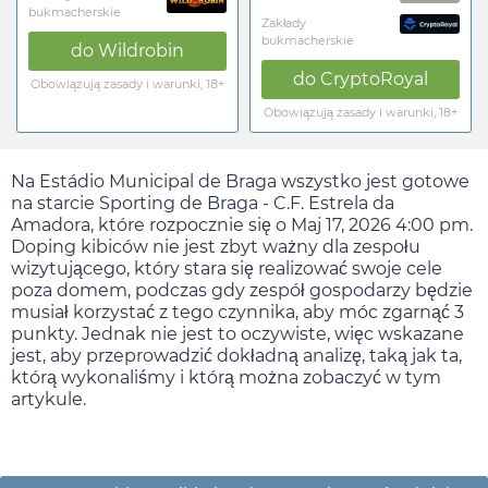
bukmacherskie
Zakłady
bukmacherskie
do
Wildrobin
do
CryptoRoyal
Obowiązują zasady i warunki, 18+
Obowiązują zasady i warunki, 18+
Na Estádio Municipal de Braga wszystko jest gotowe
na starcie Sporting de Braga - C.F. Estrela da
Amadora, które rozpocznie się o
Maj 17, 2026 4:00 pm
.
Doping kibiców nie jest zbyt ważny dla zespołu
wizytującego, który stara się realizować swoje cele
poza domem, podczas gdy zespół gospodarzy będzie
musiał korzystać z tego czynnika, aby móc zgarnąć 3
punkty. Jednak nie jest to oczywiste, więc wskazane
jest, aby przeprowadzić dokładną analizę, taką jak ta,
którą wykonaliśmy i którą można zobaczyć w tym
artykule.