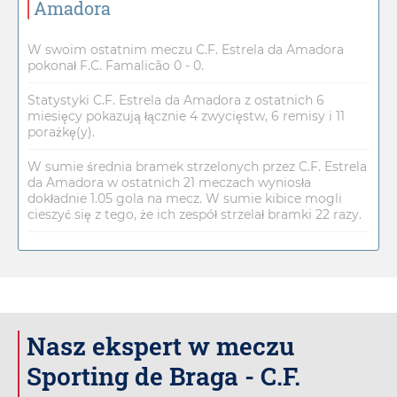
Amadora
W swoim ostatnim meczu C.F. Estrela da Amadora
pokonał F.C. Famalicão 0 - 0.
Statystyki C.F. Estrela da Amadora z ostatnich 6
miesięcy pokazują łącznie 4 zwycięstw, 6 remisy i 11
porażkę(y).
W sumie średnia bramek strzelonych przez C.F. Estrela
da Amadora w ostatnich 21 meczach wyniosła
dokładnie 1.05 gola na mecz. W sumie kibice mogli
cieszyć się z tego, że ich zespół strzelał bramki 22 razy.
Nasz ekspert w meczu
Sporting de Braga - C.F.