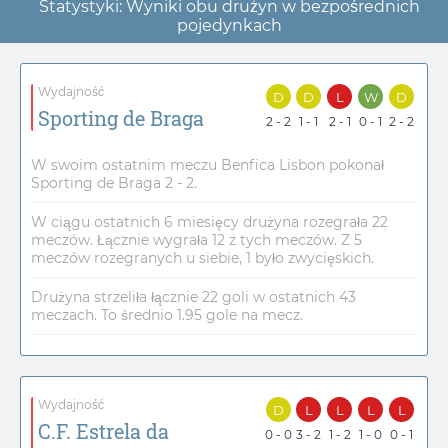
Statystyki: Wyniki obu drużyn w bezpośrednich
pojedynkach
Wydajność
D
D
L
W
D
Sporting de Braga
2 - 2
1 - 1
2 - 1
0 - 1
2 - 2
W swoim ostatnim meczu Benfica Lisbon pokonał
Sporting de Braga 2 - 2.
W ciągu ostatnich 6 miesięcy drużyna rozegrała 22
meczów. Łącznie wygrała 12 z tych meczów. Z 5
meczów rozegranych u siebie, 1 było zwycięskich.
Drużyna strzeliła łącznie 22 goli w ostatnich 43
meczach. To średnio 1.95 gole na mecz.
Wydajność
D
L
L
L
L
C.F. Estrela da
0 - 0
3 - 2
1 - 2
1 - 0
0 - 1