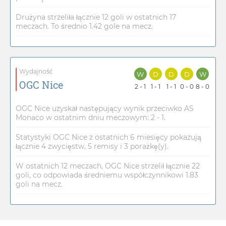
Drużyna strzeliła łącznie 12 goli w ostatnich 17
meczach. To średnio 1.42 gole na mecz.
Wydajność
W
D
D
D
W
OGC Nice
2 - 1
1 - 1
1 - 1
0 - 0
8 - 0
OGC Nice uzyskał następujący wynik przeciwko AS
Monaco w ostatnim dniu meczowym: 2 - 1.
Statystyki OGC Nice z ostatnich 6 miesięcy pokazują
łącznie 4 zwycięstw, 5 remisy i 3 porażkę(y).
W ostatnich 12 meczach, OGC Nice strzelił łącznie 22
goli, co odpowiada średniemu współczynnikowi 1.83
goli na mecz.