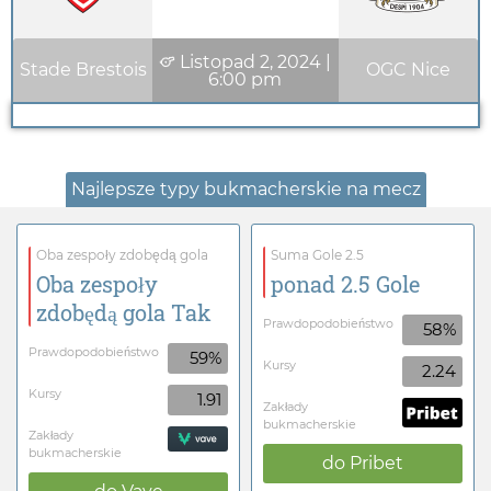
Listopad 2, 2024
|
Stade Brestois
OGC Nice
6:00 pm
Najlepsze typy bukmacherskie na mecz
Oba zespoły zdobędą gola
Suma Gole 2.5
Oba zespoły
ponad 2.5 Gole
zdobędą gola Tak
Prawdopodobieństwo
58%
Prawdopodobieństwo
59%
Kursy
2.24
Kursy
1.91
Zakłady
bukmacherskie
Zakłady
bukmacherskie
do
Pribet