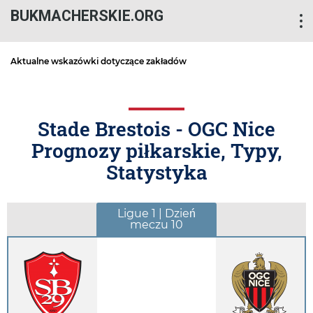
BUKMACHERSKIE.ORG
Aktualne wskazówki dotyczące zakładów
Stade Brestois - OGC Nice
Prognozy piłkarskie, Typy,
Statystyka
Ligue 1 | Dzień
meczu 10