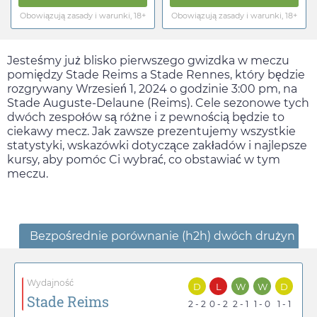
Obowiązują zasady i warunki, 18+
Obowiązują zasady i warunki, 18+
Jesteśmy już blisko pierwszego gwizdka w meczu
pomiędzy Stade Reims a Stade Rennes, który będzie
rozgrywany
Wrzesień 1, 2024
o godzinie
3:00 pm
, na
Stade Auguste-Delaune (Reims). Cele sezonowe tych
dwóch zespołów są różne i z pewnością będzie to
ciekawy mecz. Jak zawsze prezentujemy wszystkie
statystyki, wskazówki dotyczące zakładów i najlepsze
kursy, aby pomóc Ci wybrać, co obstawiać w tym
meczu.
Bezpośrednie porównanie (h2h) dwóch drużyn
Wydajność
D
L
W
W
D
Stade Reims
2 - 2
0 - 2
2 - 1
1 - 0
1 - 1