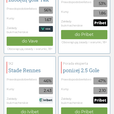
Prawdopodobieństwo
53%
Prawdopodobieństwo
56%
Kursy
1.86
Kursy
1.67
Zakłady
bukmacherskie
Zakłady
bukmacherskie
do
Pribet
do
Vave
Obowiązują zasady i warunki, 18+
Obowiązują zasady i warunki, 18+
1X2
Porada eksperta
Stade Rennes
poniżej 2.5 Gole
Prawdopodobieństwo
Prawdopodobieństwo
46%
47%
Kursy
Kursy
2.43
2.10
Zakłady
Zakłady
bukmacherskie
bukmacherskie
do
Ivibet
do
Pribet