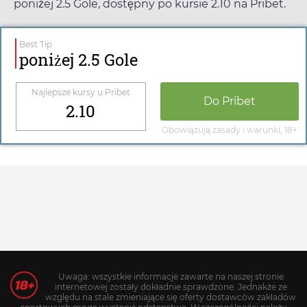
poniżej 2.5 Gole, dostępny po kursie
2.10
na
Pribet
.
Best Tip
poniżej 2.5 Gole
Najlepsze kursy u
Pribet
Do
Pribet
2.10
Obowiązują zasady i warunki, 18+
Uwaga: wszystkie informacje zawarte na naszej stronie
internetowej zostały dokładnie sprawdzone. Jednakże ze
względu na stale zmieniające się oferty dostawców zakładów