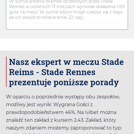
W sumie średnia bramek strzelonych przez Stade
Rennes w ostatnich 13 meczach wyniosła dokładnie 1.69
gola na mecz. W sumie kibice mogli cieszyć się z tego,
że ich zespół strzelał bramki 22 razy.
Nasz ekspert w meczu Stade
Reims - Stade Rennes
prezentuje poniższe porady
W oparciu o poprzednie występy obu zespołów,
możliwy jest wynik: Wygrana Gości z
prawdopodobieństwem 46%. Na
Ivibet
można
znaleźć ten zakład z kursem
2.43
. Zakład, który
naszym zdaniem możemy zaproponować to typ: