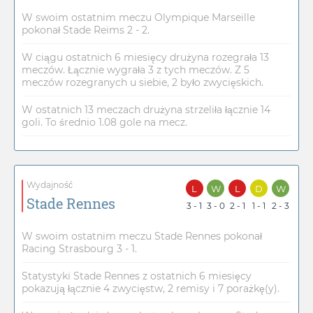
W swoim ostatnim meczu Olympique Marseille
pokonał Stade Reims 2 - 2.
W ciągu ostatnich 6 miesięcy drużyna rozegrała 13
meczów. Łącznie wygrała 3 z tych meczów. Z 5
meczów rozegranych u siebie, 2 było zwycięskich.
W ostatnich 13 meczach drużyna strzeliła łącznie 14
goli. To średnio 1.08 gole na mecz.
Wydajność
L
W
L
D
W
Stade Rennes
3 - 1
3 - 0
2 - 1
1 - 1
2 - 3
W swoim ostatnim meczu Stade Rennes pokonał
Racing Strasbourg 3 - 1.
Statystyki Stade Rennes z ostatnich 6 miesięcy
pokazują łącznie 4 zwycięstw, 2 remisy i 7 porażkę(y).