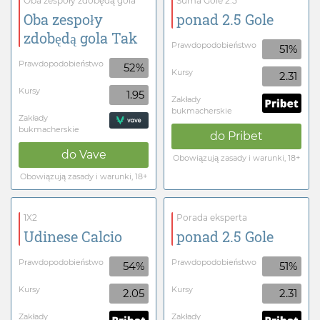
Oba zespoły zdobędą gola
Suma Gole 2.5
Oba zespoły
ponad 2.5 Gole
zdobędą gola Tak
Prawdopodobieństwo
51%
Prawdopodobieństwo
52%
Kursy
2.31
Kursy
1.95
Zakłady
bukmacherskie
Zakłady
bukmacherskie
do
Pribet
do
Vave
Obowiązują zasady i warunki, 18+
Obowiązują zasady i warunki, 18+
1X2
Porada eksperta
Udinese Calcio
ponad 2.5 Gole
Prawdopodobieństwo
Prawdopodobieństwo
54%
51%
Kursy
Kursy
2.05
2.31
Zakłady
Zakłady