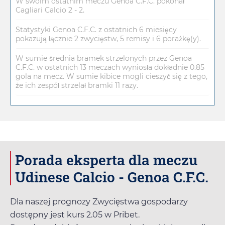
W swoim ostatnim meczu Genoa C.F.C. pokonał
Cagliari Calcio 2 - 2.
Statystyki Genoa C.F.C. z ostatnich 6 miesięcy
pokazują łącznie 2 zwycięstw, 5 remisy i 6 porażkę(y).
W sumie średnia bramek strzelonych przez Genoa
C.F.C. w ostatnich 13 meczach wyniosła dokładnie 0.85
gola na mecz. W sumie kibice mogli cieszyć się z tego,
że ich zespół strzelał bramki 11 razy.
Porada eksperta dla meczu
Udinese Calcio - Genoa C.F.C.
Dla naszej prognozy Zwycięstwa gospodarzy
dostępny jest kurs
2.05
w
Pribet
.