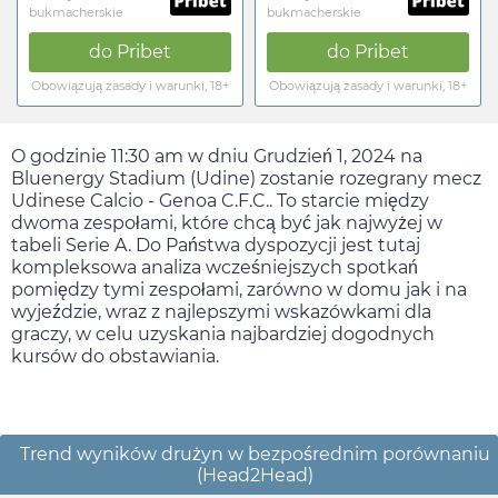
bukmacherskie
bukmacherskie
do
Pribet
do
Pribet
Obowiązują zasady i warunki, 18+
Obowiązują zasady i warunki, 18+
O godzinie
11:30 am
w dniu
Grudzień 1, 2024
na
Bluenergy Stadium (Udine) zostanie rozegrany mecz
Udinese Calcio - Genoa C.F.C.. To starcie między
dwoma zespołami, które chcą być jak najwyżej w
tabeli Serie A. Do Państwa dyspozycji jest tutaj
kompleksowa analiza wcześniejszych spotkań
pomiędzy tymi zespołami, zarówno w domu jak i na
wyjeździe, wraz z najlepszymi wskazówkami dla
graczy, w celu uzyskania najbardziej dogodnych
kursów do obstawiania.
Trend wyników drużyn w bezpośrednim porównaniu
(Head2Head)