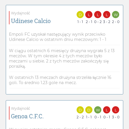
Wydajność
D
L
L
L
W
Udinese Calcio
1 - 1
2 - 1
0 - 2
3 - 2
2 - 0
Empoli FC uzyskał następujący wynik przeciwko
Udinese Calcio w ostatnim dniu meczowym: 1 - 1
W ciągu ostatnich 6 miesięcy drużyna wygrała 5 z 13
meczów. W tym okresie 4 z tych meczów było
meczami u siebie. 2 z tych meczów zakończyły się
porażką.
W ostatnich 13 meczach drużyna strzeliła łącznie 16
goli. To średnio 1.23 gole na mecz.
Wydajność
D
D
W
L
L
Genoa C.F.C.
2 - 2
1 - 1
0 - 1
0 - 1
3 - 0