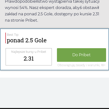
Prawdopodobieństwo wystąpienia takiej sytuacji
wynosi 54%. Nasz ekspert doradza, abyś obstawił
zakład na ponad 2.5 Gole, dostępny po kursie
2.31
na stronie
Pribet
.
Best Tip
ponad 2.5 Gole
Najlepsze kursy u
Pribet
Do
Pribet
2.31
Obowiązują zasady i warunki, 18+