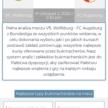
Listopad 2, 2024
|
VfL Wolfsburg
FC Augsburg
2:30 pm
Pełna analiza meczu VfL Wolfsburg - FC Augsburg
z Bundesliga ze wszystkich punktów widzenia, w
celu dokonania wyboru jaki i po jakich kursach
postawić zakład, porównując wszystkie najlepsze
kursy oferowane przez bukmacherów. Nasz
system analiz i zakładów bukmacherskich jest do
Państwa dyspozycji, aby zaoferować Państwu
najlepsze wrażenia z gry na każdym rodzaju
urządzenia.
Najlepsze typy bukmacherskie na mecz