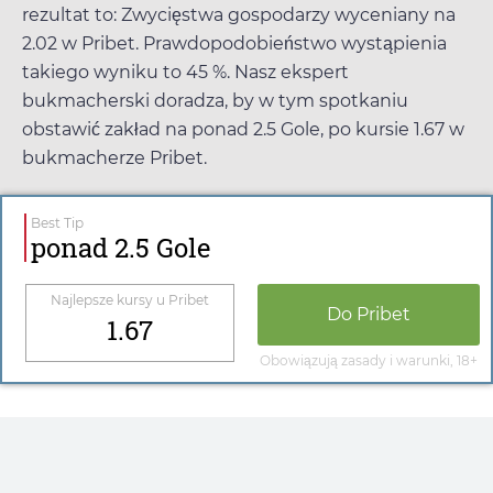
rezultat to: Zwycięstwa gospodarzy wyceniany na
2.02
w
Pribet
. Prawdopodobieństwo wystąpienia
takiego wyniku to 45 %. Nasz ekspert
bukmacherski doradza, by w tym spotkaniu
obstawić zakład na ponad 2.5 Gole, po kursie
1.67
w
bukmacherze
Pribet
.
Best Tip
ponad 2.5 Gole
Najlepsze kursy u
Pribet
Do
Pribet
1.67
Obowiązują zasady i warunki, 18+