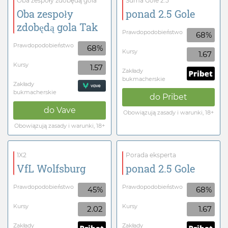
Oba zespoły zdobędą gola
Suma Gole 2.5
Oba zespoły
ponad 2.5 Gole
zdobędą gola Tak
Prawdopodobieństwo
68%
Prawdopodobieństwo
68%
Kursy
1.67
Kursy
1.57
Zakłady
bukmacherskie
Zakłady
bukmacherskie
do
Pribet
do
Vave
Obowiązują zasady i warunki, 18+
Obowiązują zasady i warunki, 18+
1X2
Porada eksperta
VfL Wolfsburg
ponad 2.5 Gole
Prawdopodobieństwo
Prawdopodobieństwo
45%
68%
Kursy
Kursy
2.02
1.67
Zakłady
Zakłady