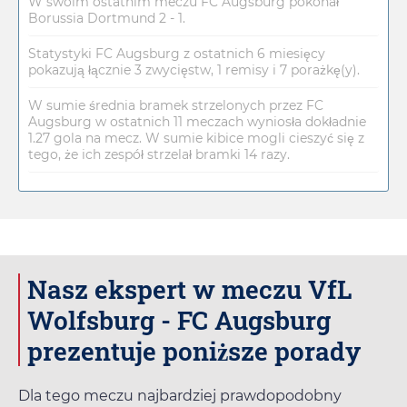
W swoim ostatnim meczu FC Augsburg pokonał
Borussia Dortmund 2 - 1.
Statystyki FC Augsburg z ostatnich 6 miesięcy
pokazują łącznie 3 zwycięstw, 1 remisy i 7 porażkę(y).
W sumie średnia bramek strzelonych przez FC
Augsburg w ostatnich 11 meczach wyniosła dokładnie
1.27 gola na mecz. W sumie kibice mogli cieszyć się z
tego, że ich zespół strzelał bramki 14 razy.
Nasz ekspert w meczu VfL
Wolfsburg - FC Augsburg
prezentuje poniższe porady
Dla tego meczu najbardziej prawdopodobny