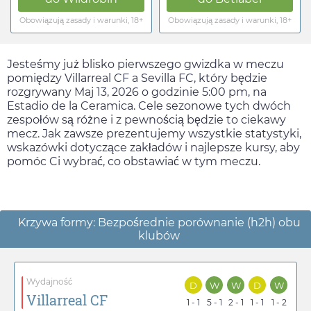
Obowiązują zasady i warunki, 18+
Obowiązują zasady i warunki, 18+
Jesteśmy już blisko pierwszego gwizdka w meczu
pomiędzy Villarreal CF a Sevilla FC, który będzie
rozgrywany
Maj 13, 2026
o godzinie
5:00 pm
, na
Estadio de la Ceramica. Cele sezonowe tych dwóch
zespołów są różne i z pewnością będzie to ciekawy
mecz. Jak zawsze prezentujemy wszystkie statystyki,
wskazówki dotyczące zakładów i najlepsze kursy, aby
pomóc Ci wybrać, co obstawiać w tym meczu.
Krzywa formy: Bezpośrednie porównanie (h2h) obu
klubów
Wydajność
D
W
W
D
W
Villarreal CF
1 - 1
5 - 1
2 - 1
1 - 1
1 - 2