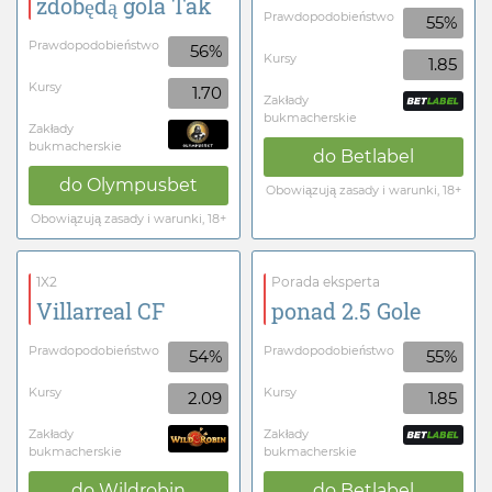
zdobędą gola Tak
Prawdopodobieństwo
55%
Prawdopodobieństwo
56%
Kursy
1.85
Kursy
1.70
Zakłady
bukmacherskie
Zakłady
bukmacherskie
do
Betlabel
do
Olympusbet
Obowiązują zasady i warunki, 18+
Obowiązują zasady i warunki, 18+
1X2
Porada eksperta
Villarreal CF
ponad 2.5 Gole
Prawdopodobieństwo
Prawdopodobieństwo
54%
55%
Kursy
Kursy
2.09
1.85
Zakłady
Zakłady
bukmacherskie
bukmacherskie
do
Wildrobin
do
Betlabel