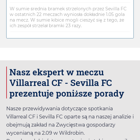
W sumie średnia bramek strzelonych przez Sevilla FC
w ostatnich 22 meczach wyniosła dokładnie 1.05 gola
na mecz. W sumie kibice mogli cieszyć się z tego, że
ich zespół strzelał bramki 23 razy.
Nasz ekspert w meczu
Villarreal CF - Sevilla FC
prezentuje poniższe porady
Nasze przewidywania dotyczące spotkania
Villarreal CF i Sevilla FC oparte są na naszej analizie i
obejmują zakład na Zwycięstwa gospodarzy
wycenianą na
2.09
w
Wildrobin
.