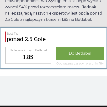
Prawdopodobieństwo wystąpienia takiego wyniku
wynosi 54% przed rozpoczęciem meczu. Jednak
najlepszą radą naszych ekspertów jest opcja ponad
2.5 Gole z najlepszym kursem
1.85
na
Betlabel
.
Best Tip
ponad 2.5 Gole
Najlepsze kursy u
Betlabel
Do
Betlabel
1.85
Obowiązują zasady i warunki, 18+