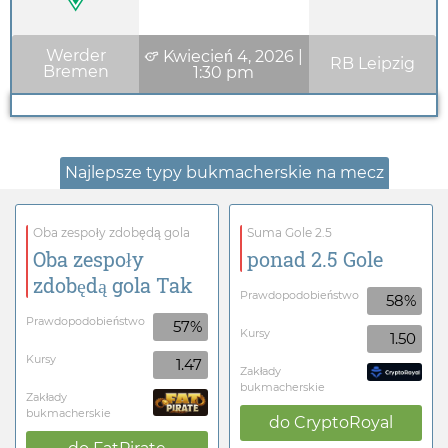
Werder
Kwiecień 4, 2026
|
RB Leipzig
Bremen
1:30 pm
Najlepsze typy bukmacherskie na mecz
Oba zespoły zdobędą gola
Suma Gole 2.5
Oba zespoły
ponad 2.5 Gole
zdobędą gola Tak
Prawdopodobieństwo
58%
Prawdopodobieństwo
57%
Kursy
1.50
Kursy
1.47
Zakłady
bukmacherskie
Zakłady
bukmacherskie
do
CryptoRoyal