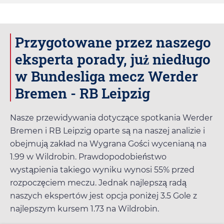
Przygotowane przez naszego
eksperta porady, już niedługo
w Bundesliga mecz Werder
Bremen - RB Leipzig
Nasze przewidywania dotyczące spotkania Werder
Bremen i RB Leipzig oparte są na naszej analizie i
obejmują zakład na Wygrana Gości wycenianą na
1.99
w
Wildrobin
. Prawdopodobieństwo
wystąpienia takiego wyniku wynosi 55% przed
rozpoczęciem meczu. Jednak najlepszą radą
naszych ekspertów jest opcja poniżej 3.5 Gole z
najlepszym kursem
1.73
na
Wildrobin
.