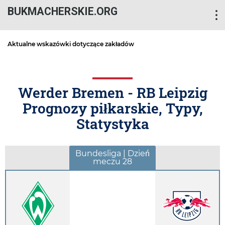
BUKMACHERSKIE.ORG
Aktualne wskazówki dotyczące zakładów
Werder Bremen - RB Leipzig
Prognozy piłkarskie, Typy,
Statystyka
Bundesliga | Dzień
meczu 28