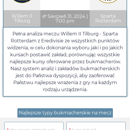
Willem II
Sparta
Sierpień 31, 2024
|
Tilburg
Rotterdam
7:00 pm
Pełna analiza meczu Willem II Tilburg - Sparta
Rotterdam z Eredivisie ze wszystkich punktów
widzenia, w celu dokonania wyboru jaki i po jakich
kursach postawić zakład, porównując wszystkie
najlepsze kursy oferowane przez bukmacherów.
Nasz system analiz i zakładów bukmacherskich
jest do Państwa dyspozycji, aby zaoferować
Państwu najlepsze wrażenia z gry na każdym
rodzaju urządzenia.
Najlepsze typy bukmacherskie na mecz