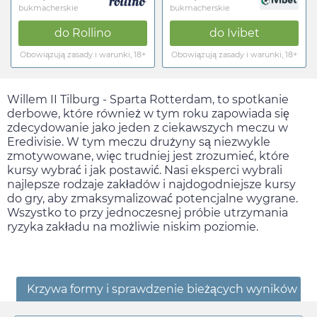
bukmacherskie
bukmacherskie
do
Rollino
do
Ivibet
Obowiązują zasady i warunki, 18+
Obowiązują zasady i warunki, 18+
Willem II Tilburg - Sparta Rotterdam, to spotkanie
derbowe, które również w tym roku zapowiada się
zdecydowanie jako jeden z ciekawszych meczu w
Eredivisie. W tym meczu drużyny są niezwykle
zmotywowane, więc trudniej jest zrozumieć, które
kursy wybrać i jak postawić. Nasi eksperci wybrali
najlepsze rodzaje zakładów i najdogodniejsze kursy
do gry, aby zmaksymalizować potencjalne wygrane.
Wszystko to przy jednoczesnej próbie utrzymania
ryzyka zakładu na możliwie niskim poziomie.
Krzywa formy i sprawdzenie bieżących wyników