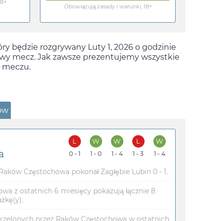
18+
Obowiązują zasady i warunki, 18+
óry będzie rozgrywany
Luty 1, 2026
o godzinie
kawy mecz. Jak zawsze prezentujemy wszystkie
m meczu.
ów
L
W
W
L
W
a
0 - 1
1 - 0
1 - 4
1 - 3
1 - 4
ków Częstochowa pokonał Zagłębie Lubin 0 - 1.
wa z ostatnich 6 miesięcy pokazują łącznie 8
żkę(y).
rzelonych przez Raków Częstochowa w ostatnich