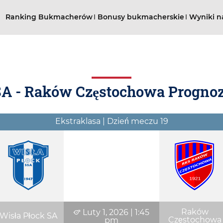
Ranking Bukmacherów
Bonusy bukmacherskie
Wyniki n
SA - Raków Częstochowa Prognozy
Ekstraklasa | Dzień meczu 19
Raków
Luty 1, 2026
|
1:45
Wisła Płock SA
Częstochowa
pm