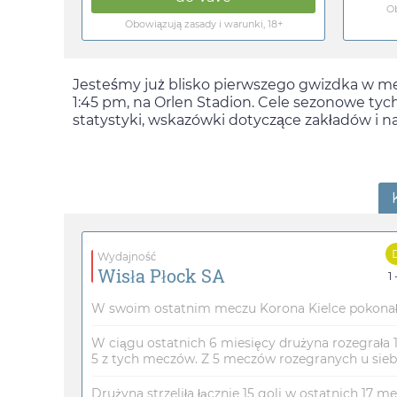
Ob
Obowiązują zasady i warunki, 18+
Jesteśmy już blisko pierwszego gwizdka w m
1:45 pm
, na Orlen Stadion. Cele sezonowe ty
statystyki, wskazówki dotyczące zakładów i n
Wydajność
Wisła Płock SA
1 
W swoim ostatnim meczu Korona Kielce pokonał Wi
W ciągu ostatnich 6 miesięcy drużyna rozegrała 
5 z tych meczów. Z 5 meczów rozegranych u siebie
Drużyna strzeliła łącznie 15 goli w ostatnich 17 me