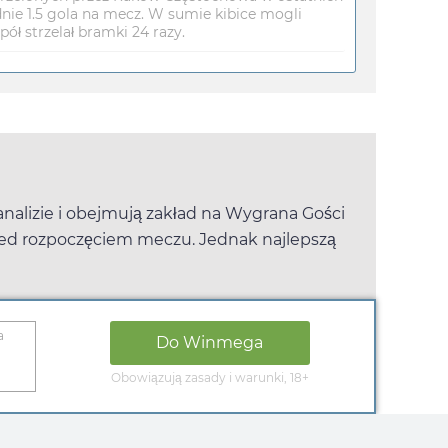
nie 1.5 gola na mecz. W sumie kibice mogli
spół strzelał bramki 24 razy.
nalizie i obejmują zakład na Wygrana Gości
ed rozpoczęciem meczu. Jednak najlepszą
a
Do
Winmega
Obowiązują zasady i warunki, 18+