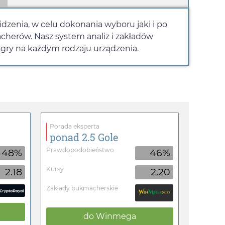
dzenia, w celu dokonania wyboru jaki i po
cherów. Nasz system analiz i zakładów
 gry na każdym rodzaju urządzenia.
Porada eksperta
ponad 2.5 Gole
Prawdopodobieństwo
48%
46%
Kursy
2.18
2.20
Zakłady bukmacherskie
do
Winmega