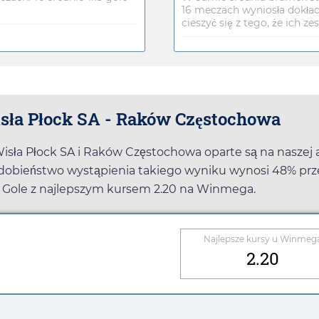
16 meczach wyniosła dokład
cieszyć się z tego, że ich ze
sła Płock SA - Raków Częstochowa
sła Płock SA i Raków Częstochowa oparte są na naszej a
dobieństwo wystąpienia takiego wyniku wynosi 48% prz
5 Gole z najlepszym kursem
2.20
na
Winmega
.
Najlepsze kursy u
Winmeg
2.20