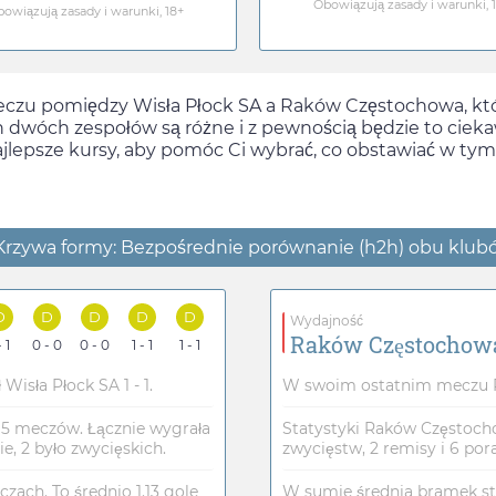
Obowiązują zasady i warunki, 
owiązują zasady i warunki, 18+
eczu pomiędzy Wisła Płock SA a Raków Częstochowa, kt
ch dwóch zespołów są różne i z pewnością będzie to cie
ajlepsze kursy, aby pomóc Ci wybrać, co obstawiać w ty
Krzywa formy: Bezpośrednie porównanie (h2h) obu klub
D
D
D
D
D
Wydajność
Raków Częstochow
- 1
0 - 0
0 - 0
1 - 1
1 - 1
sła Płock SA 1 - 1.
W swoim ostatnim meczu Ra
15 meczów. Łącznie wygrała
Statystyki Raków Częstocho
, 2 było zwycięskich.
zwycięstw, 2 remisy i 6 pora
czach. To średnio 1.13 gole
W sumie średnia bramek st