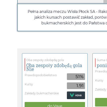
Pełna analiza meczu Wisła Płock SA - Rak
jakich kursach postawić zakład, poró
bukmacherskich jest do Państwa dy
Oba zespoły zdobędą gola
Suma G
Oba zespoły zdobędą gola
poni
Nie
Prawdo
Prawdopodobieństwo
51%
Kursy
Kursy
1.91
Zakłady
Zakłady bukmacherskie
do
Vave