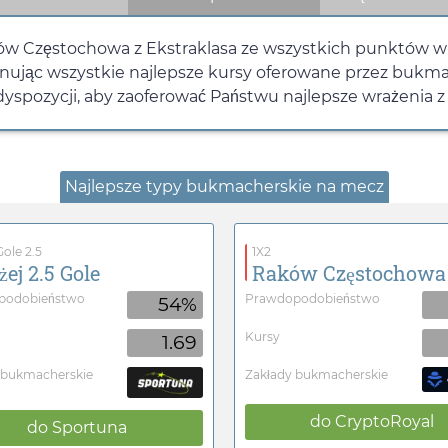
ów Częstochowa z Ekstraklasa ze wszystkich punktów wi
wnując wszystkie najlepsze kursy oferowane przez bukma
spozycji, aby zaoferować Państwu najlepsze wrażenia z
Najlepsze typy bukmacherskie na mecz
ole 2.5
1X2
żej 2.5 Gole
Raków Częstochowa
podobieństwo
Prawdopodobieństwo
54%
Kursy
1.69
 bukmacherskie
Zakłady bukmacherskie
do
CryptoRoyal
do
Sportuna