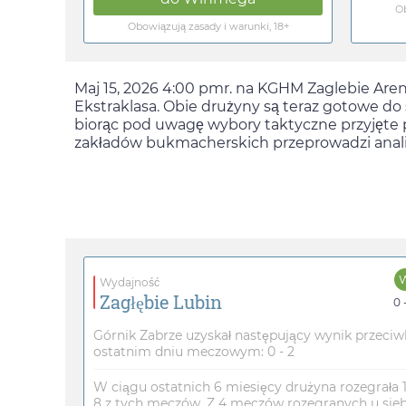
Ob
Obowiązują zasady i warunki, 18+
Maj 15, 2026 4:00 pm
r. na KGHM Zaglebie Aren
Ekstraklasa. Obie drużyny są teraz gotowe d
biorąc pod uwagę wybory taktyczne przyjęte 
zakładów bukmacherskich przeprowadzi analizę
Wydajność
Zagłębie Lubin
0 
Górnik Zabrze uzyskał następujący wynik przeciw
ostatnim dniu meczowym: 0 - 2
W ciągu ostatnich 6 miesięcy drużyna rozegrała 
8 z tych meczów. Z 4 meczów rozegranych u siebi