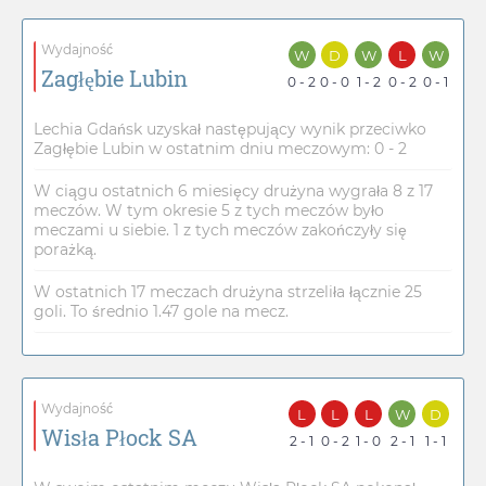
Wydajność
W
D
W
L
W
Zagłębie Lubin
0 - 2
0 - 0
1 - 2
0 - 2
0 - 1
Lechia Gdańsk uzyskał następujący wynik przeciwko
Zagłębie Lubin w ostatnim dniu meczowym: 0 - 2
W ciągu ostatnich 6 miesięcy drużyna wygrała 8 z 17
meczów. W tym okresie 5 z tych meczów było
meczami u siebie. 1 z tych meczów zakończyły się
porażką.
W ostatnich 17 meczach drużyna strzeliła łącznie 25
goli. To średnio 1.47 gole na mecz.
Wydajność
L
L
L
W
D
Wisła Płock SA
2 - 1
0 - 2
1 - 0
2 - 1
1 - 1