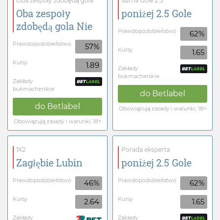
Oba zespoły zdobędą gola
Suma Gole 2.5
Oba zespoły
poniżej 2.5 Gole
zdobędą gola Nie
Prawdopodobieństwo
62%
Prawdopodobieństwo
57%
Kursy
1.65
Kursy
1.89
Zakłady
bukmacherskie
Zakłady
bukmacherskie
do
Betlabel
do
Betlabel
Obowiązują zasady i warunki, 18+
Obowiązują zasady i warunki, 18+
1X2
Porada eksperta
Zagłębie Lubin
poniżej 2.5 Gole
Prawdopodobieństwo
Prawdopodobieństwo
46%
62%
Kursy
Kursy
2.64
1.65
Zakłady
Zakłady