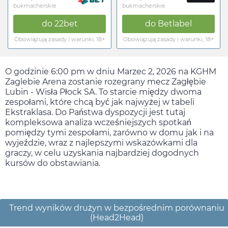
bukmacherskie
bukmacherskie
do
22bet
do
Betlabel
Obowiązują zasady i warunki, 18+
Obowiązują zasady i warunki, 18+
O godzinie
6:00 pm
w dniu
Marzec 2, 2026
na KGHM
Zaglebie Arena zostanie rozegrany mecz Zagłębie
Lubin - Wisła Płock SA. To starcie między dwoma
zespołami, które chcą być jak najwyżej w tabeli
Ekstraklasa. Do Państwa dyspozycji jest tutaj
kompleksowa analiza wcześniejszych spotkań
pomiędzy tymi zespołami, zarówno w domu jak i na
wyjeździe, wraz z najlepszymi wskazówkami dla
graczy, w celu uzyskania najbardziej dogodnych
kursów do obstawiania.
Trend wyników drużyn w bezpośrednim porównaniu
(Head2Head)