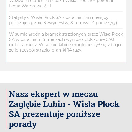
W swoim ostatnim meczu Wisła Płock SA pokonał
Legia Warszawa 2 - 1.
Statystyki Wisła Płock SA z ostatnich 6 miesięcy
pokazują łącznie 3 zwycięstw, 8 remisy i 4 porażkę(y).
W sumie średnia bramek strzelonych przez Wisła Płock
SA w ostatnich 15 meczach wyniosła dokładnie 0.93
gola na mecz. W sumie kibice mogli cieszyć się z tego,
że ich zespół strzelał bramki 14 razy.
Nasz ekspert w meczu
Zagłębie Lubin - Wisła Płock
SA prezentuje poniższe
porady