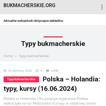
BUKMACHERSKIE.ORG
Aktualne wskazówki dotyczące zakładów
Typy bukmacherskie
Home
»
Typy bukmacherskie
14 czerwca, 2024
0
4496
Polska – Holandia:
Typy bukmacherskie
typy, kursy (16.06.2024)
Polska vs Holandia: Oto pozycja wyjściowa Polska
wskoczyła na tor Mistrzostw Europy w ostatniej chwili.