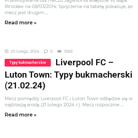
Przewidywania dla meczu Jagiellonia Białystok vs Śląsk
Wrocław na 08/03/2014: Spojrzenie na tabelę pokazuje, że
mecz jest drugim ...
Read more »
20 lutego, 2024
0
3563
Liverpool FC –
Typy bukmacherskie
Luton Town: Typy bukmacherski
(21.02.24)
Mecz pomiędzy Liverpool FC i Luton Town odbędzie się w
najbliższą środę (21 lutego 2024 r.). Mecz rozpocznie ...
Read more »