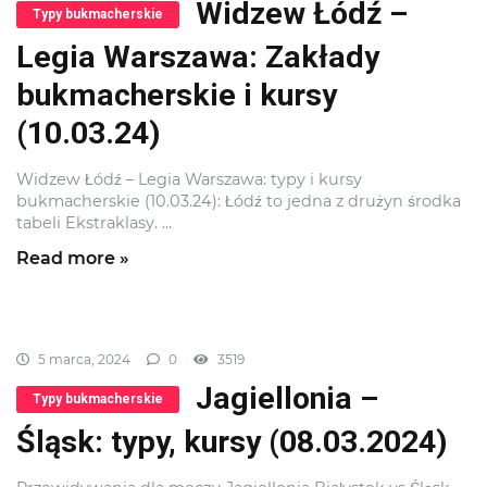
Widzew Łódź –
Typy bukmacherskie
Legia Warszawa: Zakłady
bukmacherskie i kursy
(10.03.24)
Widzew Łódź – Legia Warszawa: typy i kursy
bukmacherskie (10.03.24): Łódź to jedna z drużyn środka
tabeli Ekstraklasy. ...
Read more »
5 marca, 2024
0
3519
Jagiellonia –
Typy bukmacherskie
Śląsk: typy, kursy (08.03.2024)