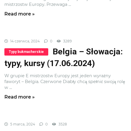
mistrzostw Europy. Przewaga ...
Read more »
14 czerwca, 2024
0
3289
Belgia – Słowacja:
Typy bukmacherskie
typy, kursy (17.06.2024)
W grupie E mistrzostw Europy jest jeden wyraźny
faworyt – Belgia. Czerwone Diabły chcą spełnić swoją rolę
w ...
Read more »
5 marca, 2024
0
3528