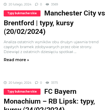
20 lutego, 2024
0
3569
Manchester City vs
Typy bukmacherskie
Brentford | typy, kursy
(20/02/2024)
Analiza ostatnich wyników obu drużyn ujawnia trend
częstych bramek zdobywanych przez obie strony.
Dziewięć z ostatnich dziesięciu spotkań ...
Read more »
20 lutego, 2024
0
3575
FC Bayern
Typy bukmacherskie
Monachium – RB Lipsk: typy,
kursy (24/02/2024)