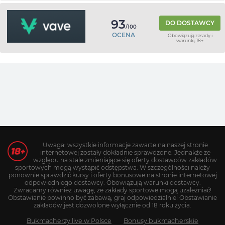
93
DO DOSTAWCY
/100
OCENA
Obowiązują zasady i
warunki, 18+
Uwaga: wszystkie informacje zawarte na naszej stronie
internetowej zostały dokładnie sprawdzone. Jednakże ze
względu na stale zmieniające się oferty dostawców zakładów
sportowych mogą wystąpić odstępstwa. W szczególności należy
ponownie sprawdzić kursy i oferty bonusowe na stronie internetowej
odpowiedniego dostawcy. Obowiązują warunki dostawcy.
Zwracamy również uwagę, że zakłady sportowe mogą uzależniać!
Obstawianie powinno być zabawą, graj odpowiedzialnie! Obstawianie
zakładów jest dozwolone wyłącznie od 18 roku życia.
Bukmacherzy live w Polsce
Bonusy bukmacherskie