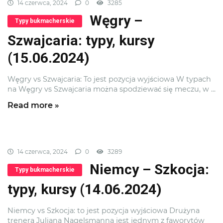
14 czerwca, 2024
0
3285
Węgry –
Typy bukmacherskie
Szwajcaria: typy, kursy
(15.06.2024)
Węgry vs Szwajcaria: To jest pozycja wyjściowa W typach
na Węgry vs Szwajcaria można spodziewać się meczu, w ...
Read more »
14 czerwca, 2024
0
3289
Niemcy – Szkocja:
Typy bukmacherskie
typy, kursy (14.06.2024)
Niemcy vs Szkocja: to jest pozycja wyjściowa Drużyna
trenera Juliana Nagelsmanna jest jednym z faworytów