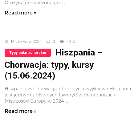
Drużyna prowadzona przez ...
Read more »
14 czerwca, 2024
0
4412
Hiszpania –
Typy bukmacherskie
Chorwacja: typy, kursy
(15.06.2024)
Hiszpania vs Chorwacja: oto pozycja wyjściowa Hiszpania
jest jednym z głównych faworytów do organizacji
Mistrzostw Europy w 2024 ...
Read more »